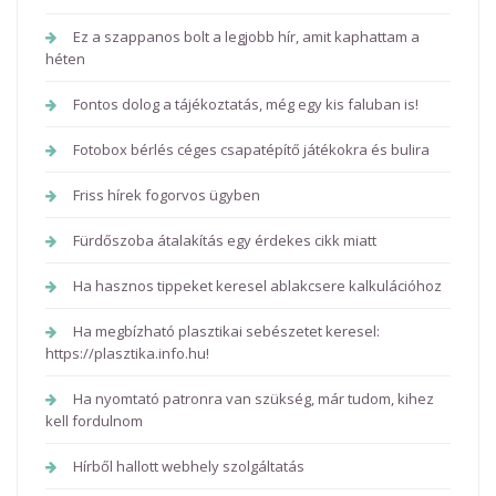
Ez a szappanos bolt a legjobb hír, amit kaphattam a
héten
Fontos dolog a tájékoztatás, még egy kis faluban is!
Fotobox bérlés céges csapatépítő játékokra és bulira
Friss hírek fogorvos ügyben
Fürdőszoba átalakítás egy érdekes cikk miatt
Ha hasznos tippeket keresel ablakcsere kalkulációhoz
Ha megbízható plasztikai sebészetet keresel:
https://plasztika.info.hu!
Ha nyomtató patronra van szükség, már tudom, kihez
kell fordulnom
Hírből hallott webhely szolgáltatás