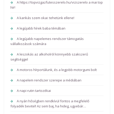
A https://topvizgazfutesszerelo.hu/vizszerelo a mai top
hír!
A karikás szem okai: tehetünk ellene!
A legújabb hírek baba témában
A legújabb napelemes rendszer támogatás
vállalkozások számára
A leszokás az alkoholról könnyebb szakszerű
segítséggel
A motoros hírportálunk, és a legjobb motorgumi bolt
A napelem rendszer szerepe a médiában
A napi rutin tartozékai
A nyári hőségben rendkívül fontos a megfelelő
folyadék bevitel! Az sem baj, ha hideg, ugyebár…