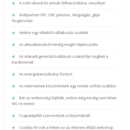
A szén-dioxid és annak felhasználása, veszélyei
Acélpartner Kft.: CNC plazma-, lángvágás, gépi
forgácsolás
Amikor egy ötletből vállalkozás születik
Az aktualitásokról mindig megéri tájékozódni
Az elakadt generációváltások szakértője segített a
barátomnak
Az energiatanúsítvány fontos!
Az internetnek köszönhetek egy remek siófoki szállást
Bár az emberiség fejlődik, online még mindig nem lehet
WC-re menni
Csapatépítőt szerveztünk a hírportálnál!
Csodás hír volt a héten ez az étterem éllátó webshop