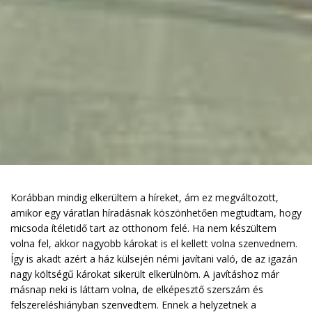
Korábban mindig elkerültem a híreket, ám ez megváltozott,
amikor egy váratlan híradásnak köszönhetően megtudtam, hogy
micsoda ítéletidő tart az otthonom felé. Ha nem készültem
volna fel, akkor nagyobb károkat is el kellett volna szenvednem.
Így is akadt azért a ház külsején némi javítani való, de az igazán
nagy költségű károkat sikerült elkerülnöm. A javításhoz már
másnap neki is láttam volna, de elképesztő szerszám és
felszereléshiányban szenvedtem. Ennek a helyzetnek a