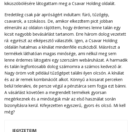
kiküszöbölésére látogattam meg a Csavar Holding oldalát.
Eredetileg csak pár apróságért indultam: fúró, tűzőgép,
csavarok, a szokásos. De, amikor elkezdtem picit jobban
elmerülni az oldalon rájöttem, hogy érdemes lenne talán egy
kicsit nagyobb bevásárlást tartanom. Erre három dolog vezetett
rá: egyrészt az elképesztő választék. Igen, a Csavar Holding
oldalán hatalmas a kínálat mindenféle eszközből. Másrészt a
termékek láthatóan magas minősége, ami nélkül meg sem
lenne érdemes látogatni egy szerszám webáruházat. A harmadik
és talán legfontosabb dolog számomra a számos kedvező ár.
Nagy öröm volt például tűzőgépet találni ilyen olcsón. A kínálat
és az ár remek kombinációt alkot. Könnyű a kosarat perceken
belül telerakni, de persze végül a pénztárca sem fogja ezt bánni.
A vásárlást követően a megrendelt termékek gyorsan
megérkeznek és a minőségük már az első használat során
bizonyításra kerül. Kifejezetten egyszerű, gyors és olcsó. Mi kell
még?
JEGYZETEIM