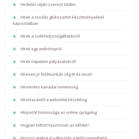
Hirdetés útján szervizt találni
Hírek a csodás glükozamin készítményekkel
kapcsolatban
Hírek a székhelyszolgáltatásról
Hírek egy webshopról
Hírek napelem pályázatokról!
Híresen jó földmunkás cég itt és most!
Hírmentes kanadai remeteség
Hírolvasástól a weboldal készítésig
Hírportál fontossága az online újságokig
Hogyan töltsd hasznosan az idődet?
Hosszú utakra jó választás a tetőcsomagtartó