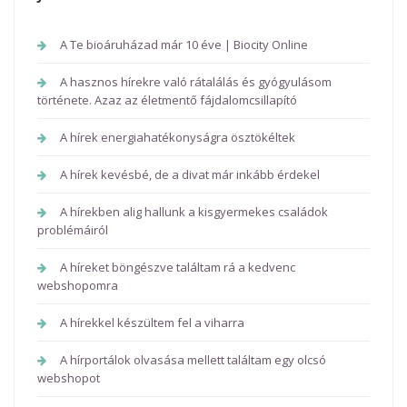
A Te bioáruházad már 10 éve | Biocity Online
A hasznos hírekre való rátalálás és gyógyulásom
története. Azaz az életmentő fájdalomcsillapító
A hírek energiahatékonyságra ösztökéltek
A hírek kevésbé, de a divat már inkább érdekel
A hírekben alig hallunk a kisgyermekes családok
problémáiról
A híreket böngészve találtam rá a kedvenc
webshopomra
A hírekkel készültem fel a viharra
A hírportálok olvasása mellett találtam egy olcsó
webshopot