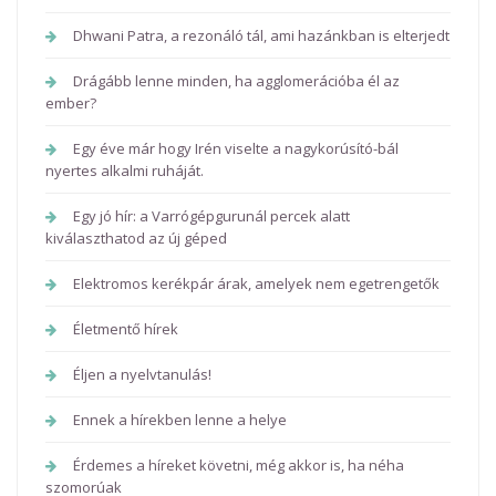
Dhwani Patra, a rezonáló tál, ami hazánkban is elterjedt
Drágább lenne minden, ha agglomerációba él az
ember?
Egy éve már hogy Irén viselte a nagykorúsító-bál
nyertes alkalmi ruháját.
Egy jó hír: a Varrógépgurunál percek alatt
kiválaszthatod az új géped
Elektromos kerékpár árak, amelyek nem egetrengetők
Életmentő hírek
Éljen a nyelvtanulás!
Ennek a hírekben lenne a helye
Érdemes a híreket követni, még akkor is, ha néha
szomorúak