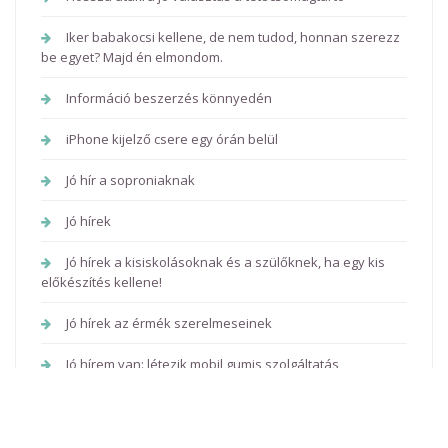
Iker babakocsi kellene, de nem tudod, honnan szerezz
be egyet? Majd én elmondom.
Információ beszerzés könnyedén
iPhone kijelző csere egy órán belül
Jó hír a soproniaknak
Jó hírek
Jó hírek a kisiskolásoknak és a szülőknek, ha egy kis
előkészítés kellene!
Jó hírek az érmék szerelmeseinek
Jó hírem van: létezik mobil gumis szolgáltatás
Budapesten!
Kaptam egy hírt, hogy a karton nyomtatás náluk milyen
egyszerű