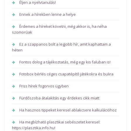
Éljen a nyelvtanulás!
Ennek a hírekben lenne a helye
Érdemes a híreket követni, még akkor is, ha néha
szomorúak
Ez a szappanos bolt a legjobb hír, amit kaphattam a
héten
Fontos dolog a tájékoztatás, még egy kis faluban is!
Fotobox bérlés céges csapatépítő játékokra és bulira
Friss hírek fogorvos ügyben
Fürdőszoba átalakítás egy érdekes cikk miatt
Ha hasznos tippeket keresel ablakcsere kalkulációhoz
Ha megbízható plasztikai sebészetet keresel:
https://plasztika.info.hu!