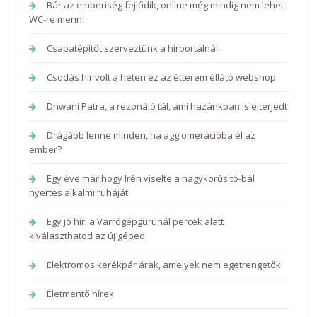
Bár az emberiség fejlődik, online még mindig nem lehet
WC-re menni
Csapatépítőt szerveztünk a hírportálnál!
Csodás hír volt a héten ez az étterem éllátó webshop
Dhwani Patra, a rezonáló tál, ami hazánkban is elterjedt
Drágább lenne minden, ha agglomerációba él az
ember?
Egy éve már hogy Irén viselte a nagykorúsító-bál
nyertes alkalmi ruháját.
Egy jó hír: a Varrógépgurunál percek alatt
kiválaszthatod az új géped
Elektromos kerékpár árak, amelyek nem egetrengetők
Életmentő hírek