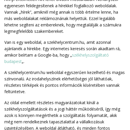
egyenesen felidegesítenek a hírekkel foglalkozó weboldalak.
Vannak „hírek”, amiknél még annak is több értelme lenne, ha
más weboldalakat reklámoznának helyettük. Ezzel legalább
lehetne segíteni az embereknek, hogy megtalálják a számukra
legmegfelelőbb szakembereket.
Van is egy weboldal, a szekhelycentrum.hu, amit azonnal
ajánlanék a hírekbe. Egy internetes keresés során akadtam rá,
amikor beírtam a Google-ba, hogy „
székhelyszolgáltató
budapest
„.
A szekhelycentrum.hu weboldal egyszerűen kezelhető és magas
színvonalú. Az irodahelyszínek elérhetőségei jól láthatóak,
részletes térképek és pontos információk kíséretében vannak
feltüntetve.
Az oldal emellett részletes magyarázatokat kínál a
székhelyszolgáltatások és a jogi háttér működéséről, így még
azok is könnyen megérthetik a szolgáltatás folyamatát, akik
még nem rendelkeznek tapasztalattal a vállalkozásuk
ügyintézésében. A weboldal átlátható, és minden fontos