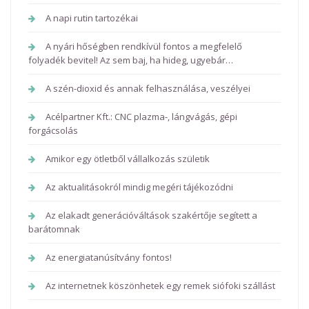
A napi rutin tartozékai
A nyári hőségben rendkívül fontos a megfelelő
folyadék bevitel! Az sem baj, ha hideg, ugyebár…
A szén-dioxid és annak felhasználása, veszélyei
Acélpartner Kft.: CNC plazma-, lángvágás, gépi
forgácsolás
Amikor egy ötletből vállalkozás születik
Az aktualitásokról mindig megéri tájékozódni
Az elakadt generációváltások szakértője segített a
barátomnak
Az energiatanúsítvány fontos!
Az internetnek köszönhetek egy remek siófoki szállást