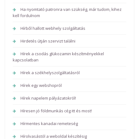
Ha nyomtató patronra van szükség, már tudom, kihez
kell fordulnom
Hírből hallott webhely szolgáltatás
Hirdetés útján szervizt találni
Hírek a csodás glükozamin készítményekkel
kapcsolatban
Hírek a székhelyszolgáltatásról
Hírek egy webshopról
Hírek napelem pályázatokról!
Híresen jó földmunkás cég itt és most!
Hírmentes kanadai remeteség
Hírolvasástól a weboldal készítésig