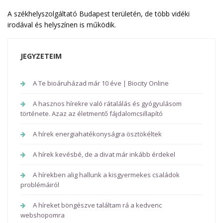
A székhelyszolgáltató Budapest területén, de több vidéki
irodával és helyszínen is működik.
JEGYZETEIM
A Te bioáruházad már 10 éve | Biocity Online
A hasznos hírekre való rátalálás és gyógyulásom
története. Azaz az életmentő fájdalomcsillapító
A hírek energiahatékonyságra ösztökéltek
A hírek kevésbé, de a divat már inkább érdekel
A hírekben alig hallunk a kisgyermekes családok
problémáiról
A híreket böngészve találtam rá a kedvenc
webshopomra