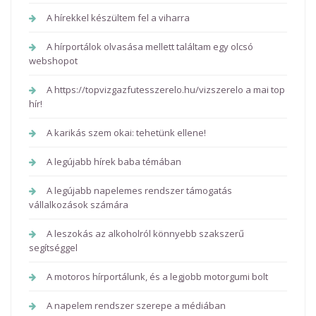
A hírekkel készültem fel a viharra
A hírportálok olvasása mellett találtam egy olcsó
webshopot
A https://topvizgazfutesszerelo.hu/vizszerelo a mai top
hír!
A karikás szem okai: tehetünk ellene!
A legújabb hírek baba témában
A legújabb napelemes rendszer támogatás
vállalkozások számára
A leszokás az alkoholról könnyebb szakszerű
segítséggel
A motoros hírportálunk, és a legjobb motorgumi bolt
A napelem rendszer szerepe a médiában