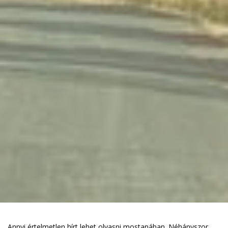
Annyi értelmetlen hírt lehet olvasni mostanában. Néhányszor