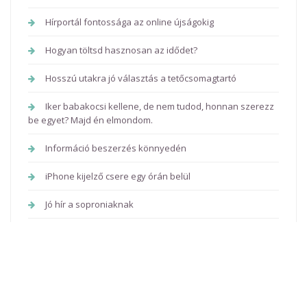
Hírportál fontossága az online újságokig
Hogyan töltsd hasznosan az idődet?
Hosszú utakra jó választás a tetőcsomagtartó
Iker babakocsi kellene, de nem tudod, honnan szerezz
be egyet? Majd én elmondom.
Információ beszerzés könnyedén
iPhone kijelző csere egy órán belül
Jó hír a soproniaknak
Jó hírek
Jó hírek a kisiskolásoknak és a szülőknek, ha egy kis
előkészítés kellene!
Jó hírek az érmék szerelmeseinek