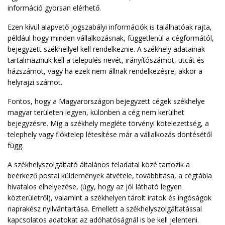
információ gyorsan elérhető.
Ezen kívül alapvető jogszabályi információk is találhatóak rajta,
például hogy minden vállalkozásnak, függetlenül a cégformától,
bejegyzett székhellyel kell rendelkeznie. A székhely adatainak
tartalmazniuk kell a település nevét, irányítószámot, utcát és
házszámot, vagy ha ezek nem állnak rendelkezésre, akkor a
helyrajzi számot.
Fontos, hogy a Magyarországon bejegyzett cégek székhelye
magyar területen legyen, különben a cég nem kerülhet
bejegyzésre. Míg a székhely megléte törvényi kötelezettség, a
telephely vagy fióktelep létesítése már a vállalkozás döntésétől
függ.
A székhelyszolgáltató általános feladatai közé tartozik a
beérkező postai küldemények átvétele, továbbítása, a cégtábla
hivatalos elhelyezése, (úgy, hogy az jól látható legyen
közterületről), valamint a székhelyen tárolt iratok és ingóságok
naprakész nyilvántartása. Emellett a székhelyszolgáltatással
kapcsolatos adatokat az adóhatóságnál is be kell jelenteni.