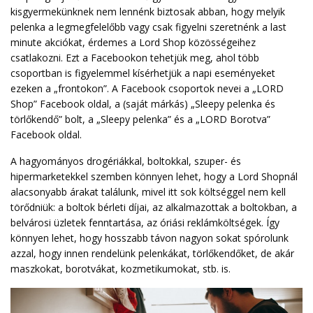
kisgyermekünknek nem lennénk biztosak abban, hogy melyik
pelenka a legmegfelelőbb vagy csak figyelni szeretnénk a last
minute akciókat, érdemes a Lord Shop közösségeihez
csatlakozni. Ezt a Facebookon tehetjük meg, ahol több
csoportban is figyelemmel kísérhetjük a napi eseményeket
ezeken a „frontokon”. A Facebook csoportok nevei a „LORD
Shop” Facebook oldal, a (saját márkás) „Sleepy pelenka és
törlőkendő” bolt, a „Sleepy pelenka” és a „LORD Borotva”
Facebook oldal.
A hagyományos drogériákkal, boltokkal, szuper- és
hipermarketekkel szemben könnyen lehet, hogy a Lord Shopnál
alacsonyabb árakat találunk, mivel itt sok költséggel nem kell
törődniük: a boltok bérleti díjai, az alkalmazottak a boltokban, a
belvárosi üzletek fenntartása, az óriási reklámköltségek. Így
könnyen lehet, hogy hosszabb távon nagyon sokat spórolunk
azzal, hogy innen rendelünk pelenkákat, törlőkendőket, de akár
maszkokat, borotvákat, kozmetikumokat, stb. is.