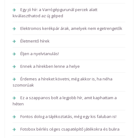
Egy jó hír: a Varrógépgurunál percek alatt
kiválaszthatod az új géped
Elektromos kerékpár árak, amelyek nem egetrengetők
Életmentő hírek
Éljen a nyelvtanulás!
Ennek a hírekben lenne a helye
Érdemes a híreket követni, még akkor is, ha néha
szomorúak
Ez a szappanos bolt a legjobb hír, amit kaphattam a
héten
Fontos dolog a tájékoztatás, még egy kis faluban is!
Fotobox bérlés céges csapatépítő játékokra és bulira