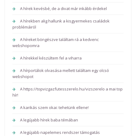
A hírek kevésbé, de a divat már inkább érdekel
A hírekben alig hallunk a kisgyermekes családok
problémáiról
A híreket böngészve találtam rá a kedvenc
webshopomra
A hírekkel készültem fel a viharra
A hírportálok olvasása mellett találtam egy olcsó
webshopot
A https://topvizgazfutesszerelo.hu/vizszerelo a mai top
hír!
A karikás szem okai: tehetünk ellene!
A legújabb hírek baba témában
A legújabb napelemes rendszer támogatás