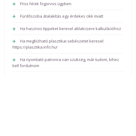
Friss hírek fogorvos ügyben
Fürdőszoba átalakítás egy érdekes cikk miatt
Ha hasznos tippeket keresel ablakcsere kalkulációhoz
Ha megbízható plasztikai sebészetet keresel:
https://plasztika.info.hu!
Ha nyomtató patronra van szükség, már tudom, kihez
kell fordulnom
Hírből hallott webhely szolgáltatás
Hirdetés útján szervizt találni
Hírek a csodás glükozamin készítményekkel
kapcsolatban
Hírek a székhelyszolgáltatásról
Hírek egy webshopról