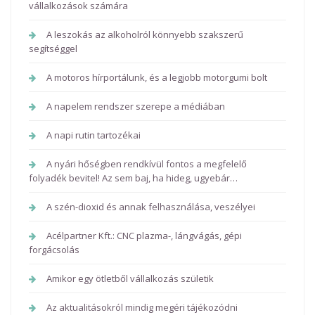
vállalkozások számára
A leszokás az alkoholról könnyebb szakszerű
segítséggel
A motoros hírportálunk, és a legjobb motorgumi bolt
A napelem rendszer szerepe a médiában
A napi rutin tartozékai
A nyári hőségben rendkívül fontos a megfelelő
folyadék bevitel! Az sem baj, ha hideg, ugyebár…
A szén-dioxid és annak felhasználása, veszélyei
Acélpartner Kft.: CNC plazma-, lángvágás, gépi
forgácsolás
Amikor egy ötletből vállalkozás születik
Az aktualitásokról mindig megéri tájékozódni