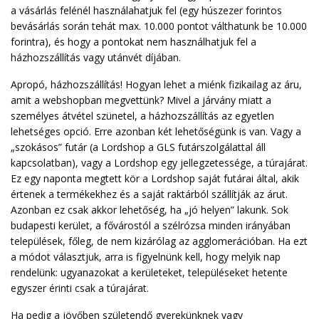
a vásárlás felénél használahatjuk fel (egy húszezer forintos
bevásárlás során tehát max. 10.000 pontot válthatunk be 10.000
forintra), és hogy a pontokat nem használhatjuk fel a
házhozszállítás vagy utánvét díjában.
Apropó, házhozszállítás! Hogyan lehet a miénk fizikailag az áru,
amit a webshopban megvettünk? Mivel a járvány miatt a
személyes átvétel szünetel, a házhozszállítás az egyetlen
lehetséges opció. Erre azonban két lehetőségünk is van. Vagy a
„szokásos” futár (a Lordshop a GLS futárszolgálattal áll
kapcsolatban), vagy a Lordshop egy jellegzetessége, a túrajárat.
Ez egy naponta megtett kör a Lordshop saját futárai által, akik
értenek a termékekhez és a saját raktárból szállítják az árut.
Azonban ez csak akkor lehetőség, ha „jó helyen” lakunk. Sok
budapesti kerület, a fővárostól a szélrózsa minden irányában
települések, főleg, de nem kizárólag az agglomerációban. Ha ezt
a módot választjuk, arra is figyelnünk kell, hogy melyik nap
rendelünk: ugyanazokat a kerületeket, településeket hetente
egyszer érinti csak a túrajárat.
Ha pedig a jövőben születendő gyerekünknek vagy