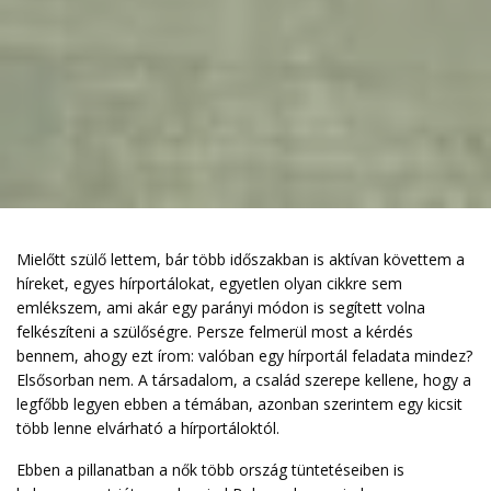
Mielőtt szülő lettem, bár több időszakban is aktívan követtem a
híreket, egyes hírportálokat, egyetlen olyan cikkre sem
emlékszem, ami akár egy parányi módon is segített volna
felkészíteni a szülőségre. Persze felmerül most a kérdés
bennem, ahogy ezt írom: valóban egy hírportál feladata mindez?
Elsősorban nem. A társadalom, a család szerepe kellene, hogy a
legfőbb legyen ebben a témában, azonban szerintem egy kicsit
több lenne elvárható a hírportáloktól.
Ebben a pillanatban a nők több ország tüntetéseiben is