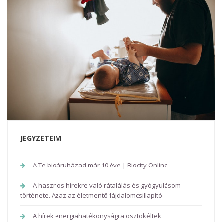
JEGYZETEIM
A Te bioáruházad már 10 éve | Biocity Online
A hasznos hírekre való rátalálás és gyógyulásom
története. Azaz az életmentő fájdalomcsillapító
A hírek energiahatékonyságra ösztökéltek