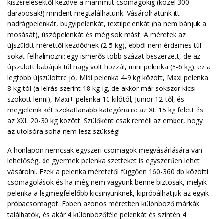
kiszerelésektől kezdve a mammut csomagokig (közel 300
darabosak!) mindent megtalálhatunk. Vásárolhatunk itt
nadrágpelenkát, bugyipelenkát, textilpelenkát (ha nem bánjuk a
mosását), úszópelenkát és még sok mást. A méretek az
újszülőtt mérettől kezdődnek (2-5 kg), ebből nem érdemes túl
sokat felhalmozni: egy ismerős több százat beszerzett, de az
újszülött babájuk túl nagy volt hozzá!, mini pelenka (3-6 kg): ez a
legtöbb újszülöttre jó, Midi pelenka 4-9 kg között, Maxi pelenka
8 kg-tól (a leírás szerint 18 kg-ig, de akkor már sokszor kicsi
szokott lenni), Maxi+ pelenka 10 kilótól, Junior 12-től, és
megjelenik két szokatlanabb kategória is: az XL 15 kg felett és
az XXL 20-30 kg között. Szülőként csak reméli az ember, hogy
az utolsóra soha nem lesz szükség!
A honlapon nemcsak egyszeri csomagok megvásárlására van
lehetőség, de gyermek pelenka szetteket is egyszerűen lehet
vásárolni. Ezek a pelenka méretétől függően 160-360 db közötti
csomagolások és ha még nem vagyunk benne biztosak, melyik
pelenka a legmegfelelőbb kicsinyünknek, kipróbálhatjuk az egyik
próbacsomagot. Ebben azonos méretben különböző márkák
találhatók, és akár 4 különbözőféle pelenkát és szintén 4