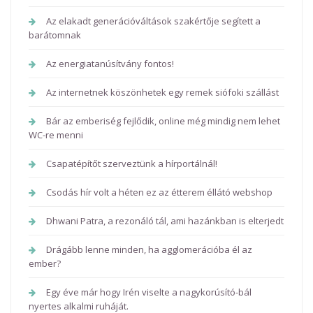
Az elakadt generációváltások szakértője segített a
barátomnak
Az energiatanúsítvány fontos!
Az internetnek köszönhetek egy remek siófoki szállást
Bár az emberiség fejlődik, online még mindig nem lehet
WC-re menni
Csapatépítőt szerveztünk a hírportálnál!
Csodás hír volt a héten ez az étterem éllátó webshop
Dhwani Patra, a rezonáló tál, ami hazánkban is elterjedt
Drágább lenne minden, ha agglomerációba él az
ember?
Egy éve már hogy Irén viselte a nagykorúsító-bál
nyertes alkalmi ruháját.