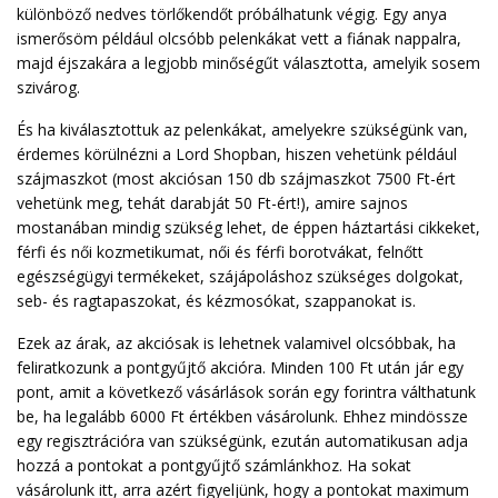
különböző nedves törlőkendőt próbálhatunk végig. Egy anya
ismerősöm például olcsóbb pelenkákat vett a fiának nappalra,
majd éjszakára a legjobb minőségűt választotta, amelyik sosem
szivárog.
És ha kiválasztottuk az pelenkákat, amelyekre szükségünk van,
érdemes körülnézni a Lord Shopban, hiszen vehetünk például
szájmaszkot (most akciósan 150 db szájmaszkot 7500 Ft-ért
vehetünk meg, tehát darabját 50 Ft-ért!), amire sajnos
mostanában mindig szükség lehet, de éppen háztartási cikkeket,
férfi és női kozmetikumat, női és férfi borotvákat, felnőtt
egészségügyi termékeket, szájápoláshoz szükséges dolgokat,
seb- és ragtapaszokat, és kézmosókat, szappanokat is.
Ezek az árak, az akciósak is lehetnek valamivel olcsóbbak, ha
feliratkozunk a pontgyűjtő akcióra. Minden 100 Ft után jár egy
pont, amit a következő vásárlások során egy forintra válthatunk
be, ha legalább 6000 Ft értékben vásárolunk. Ehhez mindössze
egy regisztrációra van szükségünk, ezután automatikusan adja
hozzá a pontokat a pontgyűjtő számlánkhoz. Ha sokat
vásárolunk itt, arra azért figyeljünk, hogy a pontokat maximum