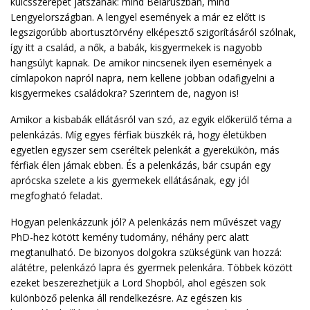
kulcsszerepet játszanak: mind Belaruszban, mind
Lengyelországban. A lengyel események a már ez előtt is
legszigorúbb abortusztörvény elképesztő szigorításáról szólnak,
így itt a család, a nők, a babák, kisgyermekek is nagyobb
hangsúlyt kapnak. De amikor nincsenek ilyen események a
címlapokon napról napra, nem kellene jobban odafigyelni a
kisgyermekes családokra? Szerintem de, nagyon is!
Amikor a kisbabák ellátásról van szó, az egyik előkerülő téma a
pelenkázás. Míg egyes férfiak büszkék rá, hogy életükben
egyetlen egyszer sem cseréltek pelenkát a gyerekükön, más
férfiak élen járnak ebben. És a pelenkázás, bár csupán egy
aprócska szelete a kis gyermekek ellátásának, egy jól
megfogható feladat.
Hogyan pelenkázzunk jól? A pelenkázás nem művészet vagy
PhD-hez kötött kemény tudomány, néhány perc alatt
megtanulható. De bizonyos dolgokra szükségünk van hozzá:
alátétre, pelenkázó lapra és gyermek pelenkára. Többek között
ezeket beszerezhetjük a Lord Shopból, ahol egészen sok
különböző pelenka áll rendelkezésre. Az egészen kis