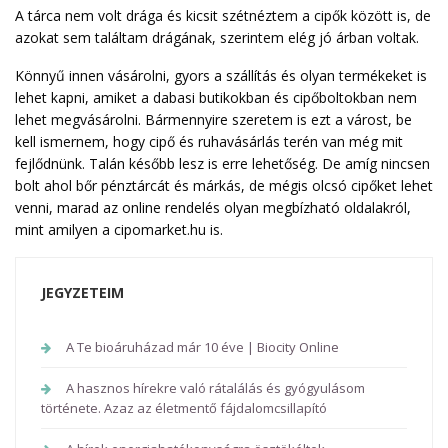
A tárca nem volt drága és kicsit szétnéztem a cipők között is, de
azokat sem találtam drágának, szerintem elég jó árban voltak.
Könnyű innen vásárolni, gyors a szállítás és olyan termékeket is
lehet kapni, amiket a dabasi butikokban és cipőboltokban nem
lehet megvásárolni. Bármennyire szeretem is ezt a várost, be
kell ismernem, hogy cipő és ruhavásárlás terén van még mit
fejlődnünk. Talán később lesz is erre lehetőség. De amíg nincsen
bolt ahol bőr pénztárcát és márkás, de mégis olcsó cipőket lehet
venni, marad az online rendelés olyan megbízható oldalakról,
mint amilyen a cipomarket.hu is.
JEGYZETEIM
A Te bioáruházad már 10 éve | Biocity Online
A hasznos hírekre való rátalálás és gyógyulásom
története. Azaz az életmentő fájdalomcsillapító