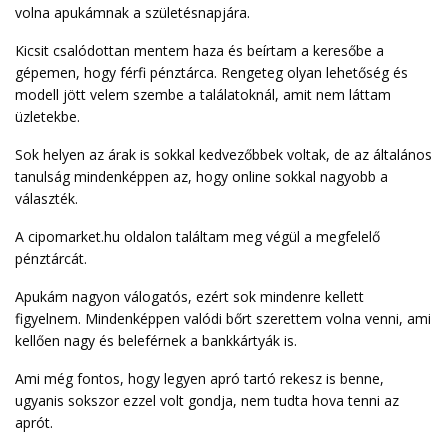
volna apukámnak a születésnapjára.
Kicsit csalódottan mentem haza és beírtam a keresőbe a
gépemen, hogy férfi pénztárca. Rengeteg olyan lehetőség és
modell jött velem szembe a találatoknál, amit nem láttam
üzletekbe.
Sok helyen az árak is sokkal kedvezőbbek voltak, de az általános
tanulság mindenképpen az, hogy online sokkal nagyobb a
választék.
A cipomarket.hu oldalon találtam meg végül a megfelelő
pénztárcát.
Apukám nagyon válogatós, ezért sok mindenre kellett
figyelnem. Mindenképpen valódi bőrt szerettem volna venni, ami
kellően nagy és beleférnek a bankkártyák is.
Ami még fontos, hogy legyen apró tartó rekesz is benne,
ugyanis sokszor ezzel volt gondja, nem tudta hova tenni az
aprót.