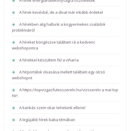
A hírek energiahatékonyságra ösztökéltek
A hírek kevésbé, de a divat már inkább érdekel
A hírekben alig hallunk a kisgyermekes családok
problémáiról
A híreket böngészve találtam rá a kedvenc
webshopomra
A hírekkel készültem fel a viharra
A hírportálok olvasása mellett találtam egy olcsó
webshopot
A https://topvizgazfutesszerelo.hu/vizszerelo a mai top
hír!
A karikás szem okai: tehetünk ellene!
A legújabb hírek baba témában