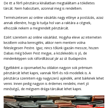
De itt a férfi pénztárca kínálatban megtaláltam a tökéletes
tárcát. Nem haboztam, azonnal meg is rendeltem.
Természetesen az online vásárlás nagy előnye a postázás, azaz
annak ellenére, hogy ki tudja hol van a raktára a cégnek,
elhozzák nekem a megrendelt pénztárcát.
Ezért szeretem az online vásárlást. Hogyha eleve az interneten
kezdtem volna keresgélni, akkor nem mentem volna
feleslegesen Pestre. Igaz, nincs tőlünk igazán messze, hiszen
Dabas még bőven Pest megye, a közlekedés is jó, de
mindenképpen sok ráfordítással jár az út Budapestre.
Egyébként a cipomarket.hu oldalon nagyon sok prémium
pénztárcát lehet kapni, vannak férfi és női modellek is. A
pénztárca szerintem egy nagyszerű ajándék, amit bárkinek lehet
venni. Innen pedig nagyon is érdemes rendelni, mert jó
minőségű, de mégsem drága tárcákat lehet kapni.