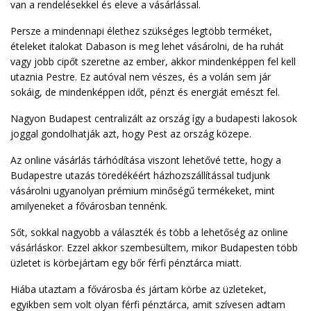
van a rendelésekkel és eleve a vásárlással.
Persze a mindennapi élethez szükséges legtöbb terméket,
ételeket italokat Dabason is meg lehet vásárolni, de ha ruhát
vagy jobb cipőt szeretne az ember, akkor mindenképpen fel kell
utaznia Pestre. Ez autóval nem vészes, és a volán sem jár
sokáig, de mindenképpen időt, pénzt és energiát emészt fel.
Nagyon Budapest centralizált az ország így a budapesti lakosok
joggal gondolhatják azt, hogy Pest az ország közepe.
Az online vásárlás tárhódítása viszont lehetővé tette, hogy a
Budapestre utazás töredékéért házhozszállítással tudjunk
vásárolni ugyanolyan prémium minőségű termékeket, mint
amilyeneket a fővárosban tennénk.
Sőt, sokkal nagyobb a választék és több a lehetőség az online
vásárláskor. Ezzel akkor szembesültem, mikor Budapesten több
üzletet is körbejártam egy bőr férfi pénztárca miatt.
Hiába utaztam a fővárosba és jártam körbe az üzleteket,
egyikben sem volt olyan férfi pénztárca, amit szívesen adtam