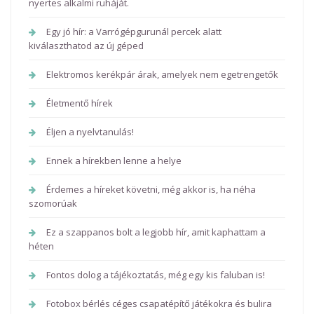
nyertes alkalmi ruháját.
Egy jó hír: a Varrógépgurunál percek alatt
kiválaszthatod az új géped
Elektromos kerékpár árak, amelyek nem egetrengetők
Életmentő hírek
Éljen a nyelvtanulás!
Ennek a hírekben lenne a helye
Érdemes a híreket követni, még akkor is, ha néha
szomorúak
Ez a szappanos bolt a legjobb hír, amit kaphattam a
héten
Fontos dolog a tájékoztatás, még egy kis faluban is!
Fotobox bérlés céges csapatépítő játékokra és bulira