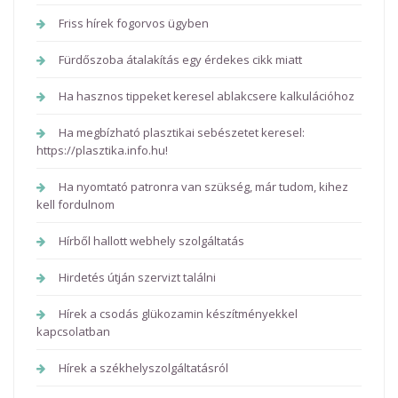
Friss hírek fogorvos ügyben
Fürdőszoba átalakítás egy érdekes cikk miatt
Ha hasznos tippeket keresel ablakcsere kalkulációhoz
Ha megbízható plasztikai sebészetet keresel:
https://plasztika.info.hu!
Ha nyomtató patronra van szükség, már tudom, kihez
kell fordulnom
Hírből hallott webhely szolgáltatás
Hirdetés útján szervizt találni
Hírek a csodás glükozamin készítményekkel
kapcsolatban
Hírek a székhelyszolgáltatásról