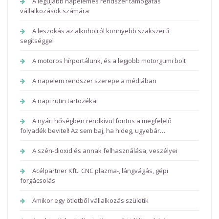
A legújabb napelemes rendszer támogatás
vállalkozások számára
A leszokás az alkoholról könnyebb szakszerű
segítséggel
A motoros hírportálunk, és a legjobb motorgumi bolt
A napelem rendszer szerepe a médiában
A napi rutin tartozékai
A nyári hőségben rendkívül fontos a megfelelő
folyadék bevitel! Az sem baj, ha hideg, ugyebár…
A szén-dioxid és annak felhasználása, veszélyei
Acélpartner Kft.: CNC plazma-, lángvágás, gépi
forgácsolás
Amikor egy ötletből vállalkozás születik