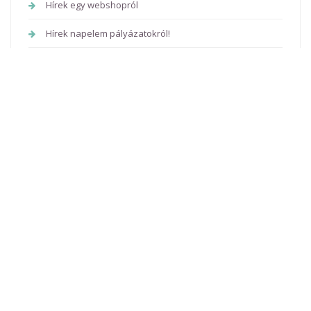
Hírek egy webshopról
Hírek napelem pályázatokról!
Híresen jó földmunkás cég itt és most!
Hírmentes kanadai remeteség
Hírolvasástól a weboldal készítésig
Hírportál fontossága az online újságokig
Hogyan töltsd hasznosan az idődet?
Hosszú utakra jó választás a tetőcsomagtartó
Iker babakocsi kellene, de nem tudod, honnan szerezz
be egyet? Majd én elmondom.
Információ beszerzés könnyedén
iPhone kijelző csere egy órán belül