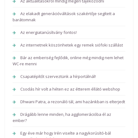
Az aktualitásokról mindig megéri tájékozódni
Az elakadt generációváltások szakértője segített a
barátomnak
Az energiatanúsítvány fontos!
Az internetnek köszönhetek egy remek siófoki szállást
Bár az emberiség fejlődik, online még mindig nem lehet
WC-re menni
Csapatépítőt szerveztünk a hírportálnál!
Csodás hír volt a héten ez az étterem éllátó webshop
Dhwani Patra, a rezonáló tál, ami hazánkban is elterjedt
Drágább lenne minden, ha agglomerációba él az
ember?
Egy éve már hogy Irén viselte a nagykorúsító-bál